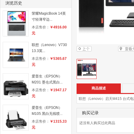
浏览历史
荣耀MagicBook 14英
寸轻薄窄边...
本店售价：
￥4916.00
元
联想（Lenovo）V730
13.3英...
本店售价：
￥5365.67
元
爱普生（EPSON）
M201 墨仓式黑白...
商品描述
本店售价：
￥1947.17
元
联想（Lenovo）启天M415 台式电脑 I
爱普生（EPSON）
购买记录
M105 黑白无线喷...
本店售价：
￥1315.33
还没有人购买过此商品
元