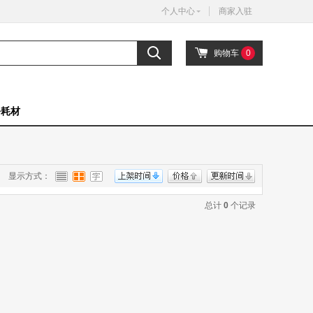
个人中心
商家入驻
购物车
0
公耗材
显示方式：
总计
0
个记录